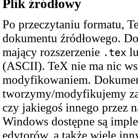
Plik źródłowy
Po przeczytaniu formatu, T
dokumentu źródłowego. Dok
mający rozszerzenie
l
.tex
(ASCII). TeX nie ma nic w
modyfikowaniem. Dokumen
tworzymy/modyfikujemy z
czy jakiegoś innego przez 
Windows dostępne są impl
edytorów, a także wiele in