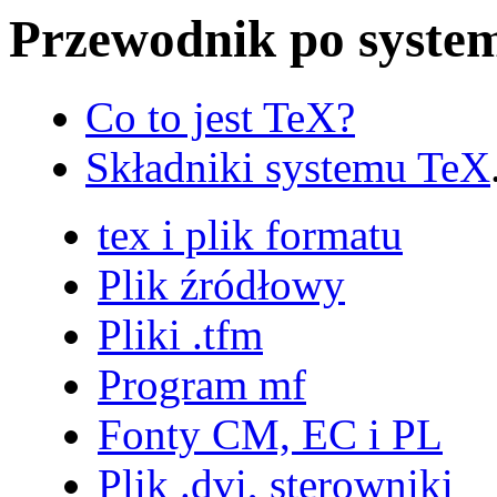
Przewodnik po syste
Co to jest TeX?
Składniki systemu TeX
tex i plik formatu
Plik źródłowy
Pliki .tfm
Program mf
Fonty CM, EC i PL
Plik .dvi, sterowniki