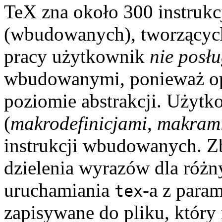
TeX zna około 300 instruk
(wbudowanych), tworzących
pracy użytkownik
nie posłu
wbudowanymi, ponieważ ope
poziomie abstrakcji. Użytk
(
makrodefinicjami
,
makram
instrukcji wbudowanych. Zbi
dzielenia wyrazów dla różn
uruchamiania
-a z para
tex
zapisywane do pliku, któ