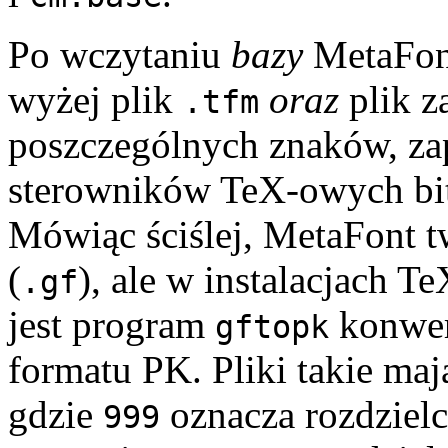
Po wczytaniu
bazy
MetaFont
wyżej plik
oraz
plik z
.tfm
poszczególnych znaków, za
sterowników TeX-owych b
Mówiąc ściślej, MetaFont t
(
), ale w instalacjach
.gf
jest program
konwer
gftopk
formatu PK. Pliki takie maj
gdzie
oznacza rozdzielc
999