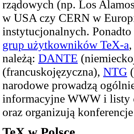
rządowych (np. Los Alamos
w USA czy CERN w Europie
instytucjonalnych. Ponadto 
grup użytkowników TeX-a
,
należą:
DANTE
(niemiecko
(francuskojęzyczna),
NTG
(
narodowe prowadzą ogólnie
informacyjne WWW i listy 
oraz organizują konferencje 
TeX w Polsce