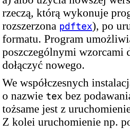
rzeczą, którą wykonuje pr
rozszerzona
), po ur
pdftex
formatu. Program umożliwi
poszczególnymi wzorcami dz
dołączyć nowego.
We współczesnych instalac
o nazwie
bez podawani
tex
tożsame jest z uruchomieni
Z kolei uruchomienie np. p