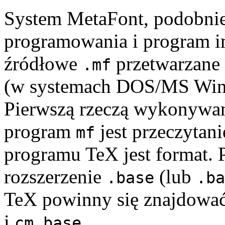
System MetaFont, podobnie 
programowania i program i
źródłowe
przetwarzane 
.mf
(w systemach DOS/MS Win
Pierwszą rzeczą wykonywan
program
jest przeczytan
mf
programu TeX jest format. 
rozszerzenie
(lub
.base
.ba
TeX powinny się znajdować 
i
.
cm.base