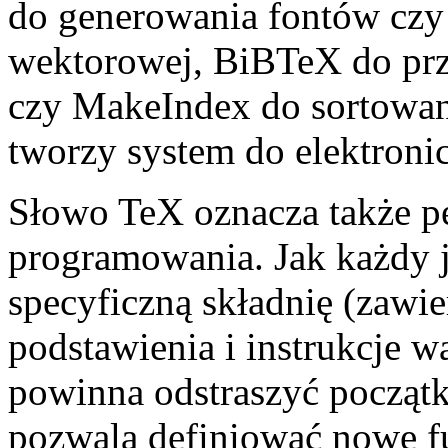
do generowania fontów czy 
wektorowej, BiBTeX do prze
czy MakeIndex do sortowan
tworzy system do elektron
Słowo TeX oznacza także p
programowania. Jak każdy 
specyficzną składnię (zawie
podstawienia i instrukcje w
powinna odstraszyć począt
pozwala definiować nowe f