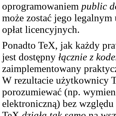
oprogramowaniem
public 
może zostać jego legalnym
opłat licencyjnych.
Ponadto TeX, jak każdy p
jest dostępny
łącznie z ko
zaimplementowany praktyczn
W rezultacie użytkownicy T
porozumiewać (np. wymien
elektroniczną) bez względu 
TeX
działa tak samo
na wsz