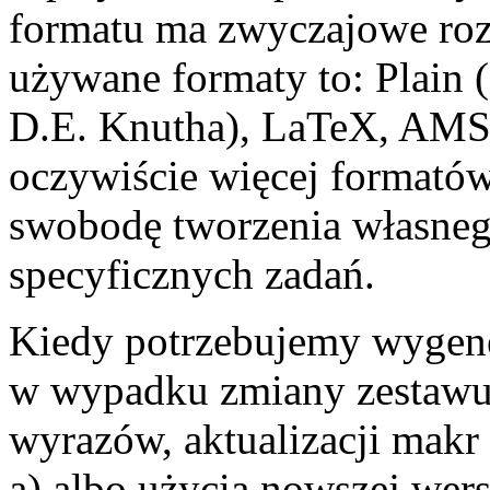
formatu ma zwyczajowe roz
używane formaty to: Plain 
D.E. Knutha), LaTeX, AMST
oczywiście więcej formató
swobodę tworzenia własneg
specyficznych zadań.
Kiedy potrzebujemy wygene
w wypadku zmiany zestawu
wyrazów, aktualizacji makr
a) albo użycia nowszej wer