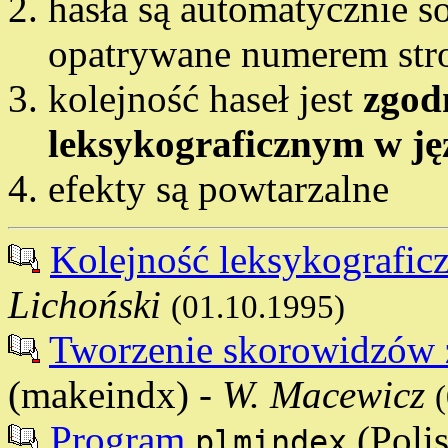
hasła są automatycznie s
opatrywane numerem str
kolejność haseł jest
zgod
leksykograficznym w ję
efekty są powtarzalne
Kolejność leksykografic
Lichoński
(01.10.1995)
Tworzenie skorowidzów
(makeindx) -
W. Macewicz
Program
(Poli
plmindex