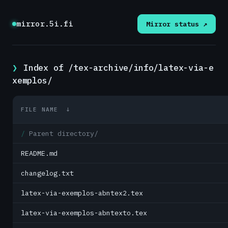
mirror.5i.fi
Mirror status ↗
Index of /tex-archive/info/latex-via-e
xemplos/
FILE NAME
↓
Parent directory/
README.md
changelog.txt
latex-via-exemplos-abntex2.tex
latex-via-exemplos-abntexto.tex